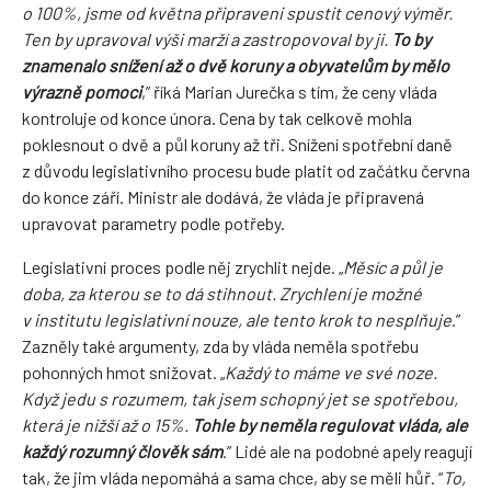
o 100%, jsme od května připraveni spustit cenový výměr.
Ten by upravoval výši marží a zastropovoval by ji.
To by
znamenalo snížení až o dvě koruny a obyvatelům by mělo
výrazně pomoci
,” říká Marian Jurečka s tím, že ceny vláda
kontroluje od konce února. Cena by tak celkově mohla
poklesnout o dvě a půl koruny až tři. Snížení spotřební daně
z důvodu legislativního procesu bude platit od začátku června
do konce září. Ministr ale dodává, že vláda je připravená
upravovat parametry podle potřeby.
Legislativní proces podle něj zrychlit nejde. „
Měsíc a půl je
doba, za kterou se to dá stihnout. Zrychlení je možné
v institutu legislativní nouze, ale tento krok to nesplňuje
.”
Zazněly také argumenty, zda by vláda neměla spotřebu
pohonných hmot snižovat. „
Každý to máme ve své noze.
Když jedu s rozumem, tak jsem schopný jet se spotřebou,
která je nižší až o 15%.
Tohle by neměla regulovat vláda, ale
každý rozumný člověk sám
.” Lidé ale na podobné apely reagují
tak, že jim vláda nepomáhá a sama chce, aby se měli hůř. “
To,