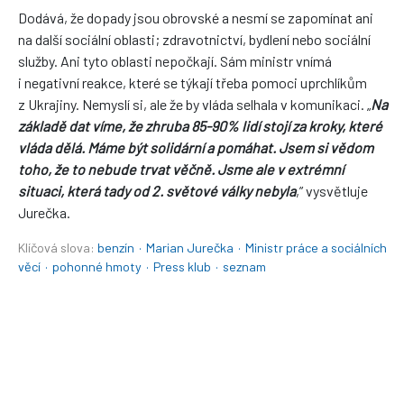
Dodává, že dopady jsou obrovské a nesmí se zapomínat ani
na další sociální oblasti; zdravotnictví, bydlení nebo sociální
služby. Ani tyto oblasti nepočkají. Sám ministr vnímá
i negativní reakce, které se týkají třeba pomoci uprchlíkům
z Ukrajiny. Nemyslí si, ale že by vláda selhala v komunikaci. „
Na
základě dat víme, že zhruba 85-90% lidí stojí za kroky, které
vláda dělá. Máme být solidární a pomáhat. Jsem si vědom
toho, že to nebude trvat věčně. Jsme ale v extrémní
situaci, která tady od 2. světové války nebyla
,” vysvětluje
Jurečka.
Klíčová slova:
benzín
·
Marian Jurečka
·
Ministr práce a sociálních
věcí
·
pohonné hmoty
·
Press klub
·
seznam