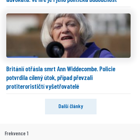
Británií otřásla smrt Ann Widdecombe. Policie
potvrdila cílený útok, případ převzali
protiterorističtí vyšetřovatelé
Další články
Frekvence 1