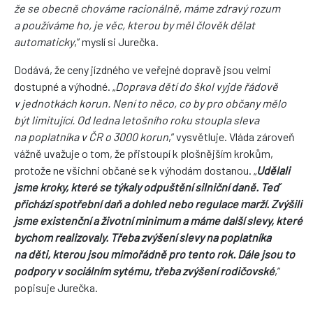
že se obecně chováme racionálně, máme zdravý rozum
a používáme ho, je věc, kterou by měl člověk dělat
automaticky
,” myslí si Jurečka.
Dodává, že ceny jízdného ve veřejné dopravě jsou velmi
dostupné a výhodné. „
Doprava dětí do škol vyjde řádově
v jednotkách korun. Není to něco, co by pro občany mělo
být limitující. Od ledna letošního roku stoupla sleva
na poplatníka v ČR o 3000 korun
,” vysvětluje. Vláda zároveň
vážně uvažuje o tom, že přistoupí k plošnějším krokům,
protože ne všichni občané se k výhodám dostanou. „
Udělali
jsme kroky, které se týkaly odpuštění silniční daně. Teď
přichází spotřební daň a dohled nebo regulace marží. Zvýšili
jsme existenční a životní minimum a máme další slevy, které
bychom realizovaly. Třeba zvýšení slevy na poplatníka
na děti, kterou jsou mimořádně pro tento rok. Dále jsou to
podpory v sociálním sytému, třeba zvýšení rodičovské
,”
popisuje Jurečka.