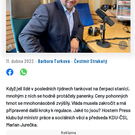
11. dubna 2022
Barbora Turková
Čestmír Strakatý
·
·
Když jeli lidé v posledních týdnech tankovat na čerpací stanici,
mnohým z nich se hodně protáčely panenky. Ceny pohonných
hmot se mnohonásobně zvýšily. Vláda musela zakročit a má
připravené další kroky k regulace. Jaké to jsou? Hostem Press
klubu byl ministr práce a sociálních věcí a předseda KDU-ČSL
Marian Jurečka.