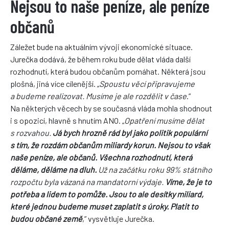
Nejsou to naše peníze, ale peníze
občanů
Záležet bude na aktuálním vývoji ekonomické situace.
Jurečka dodává, že během roku bude dělat vláda další
rozhodnutí, která budou občanům pomáhat. Některá jsou
plošná, jiná více cílenější. „
Spoustu věcí připravujeme
a budeme realizovat. Musíme je ale rozdělit v čase
.”
Na některých věcech by se současná vláda mohla shodnout
i s opozicí, hlavně s hnutím ANO. „
Opatření musíme dělat
s rozvahou.
Já bych hrozně rád byl jako politik populární
s tím, že rozdám občanům miliardy korun. Nejsou to však
naše peníze, ale občanů. Všechna rozhodnutí, která
děláme, děláme na dluh.
Už na začátku roku 99% státního
rozpočtu byla vázaná na mandatorní výdaje.
Víme, že je to
potřeba a lidem to pomůže. Jsou to ale desítky miliard,
které jednou budeme muset zaplatit s úroky. Platit to
budou občané země
,” vysvětluje Jurečka.