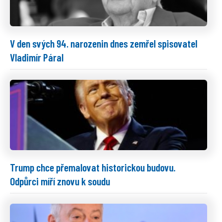
V den svých 94. narozenin dnes zemřel spisovatel
Vladimír Páral
Trump chce přemalovat historickou budovu.
Odpůrci míří znovu k soudu