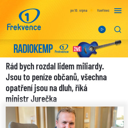
po 10. srpna
Vavřinec
Rád bych rozdal lidem miliardy.
Jsou to peníze občanů, všechna
opatření jsou na dluh, říká
ministr Jurečka