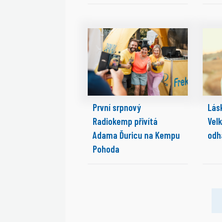
První srpnový
Lásk
Radiokemp přivítá
Vel
Adama Ďuricu na Kempu
odh
Pohoda