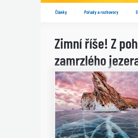
Články
Pořady a rozhovory
S
Zimní říše! Z p
zamrzlého jezera