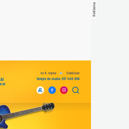
so 8. srpna
Soběslav
RAI
Volejte do studia 257 400 999
krát