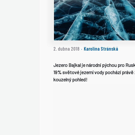
2. dubna 2018
Karolína Stránská
·
Jezero Bajkal je národní pýchou pro Rusko
19% světové jezerní vody pochází právě z
kouzelný pohled!