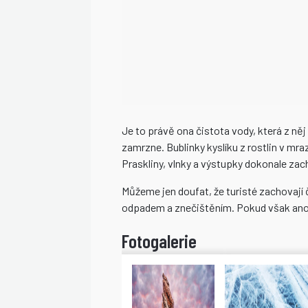
Je to právě ona čistota vody, která z něj 
zamrzne. Bublinky kyslíku z rostlin v mr
Praskliny, vlnky a výstupky dokonale zach
Můžeme jen doufat, že turisté zachovají
odpadem a znečištěním. Pokud však ano