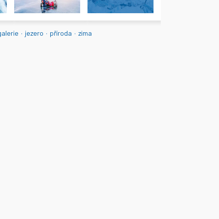
galerie
·
jezero
·
příroda
·
zima