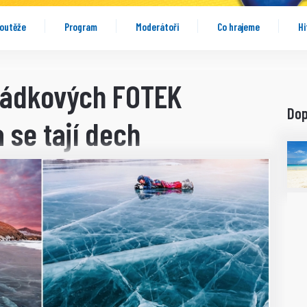
outěže
Program
Moderátoři
Co hrajeme
Hi
ohádkových FOTEK
Do
 se tají dech