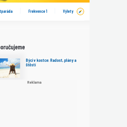
tparáda
Frekvence 1
Výlety
poručujeme
Býci v kostce: Radost, plány a
štěstí