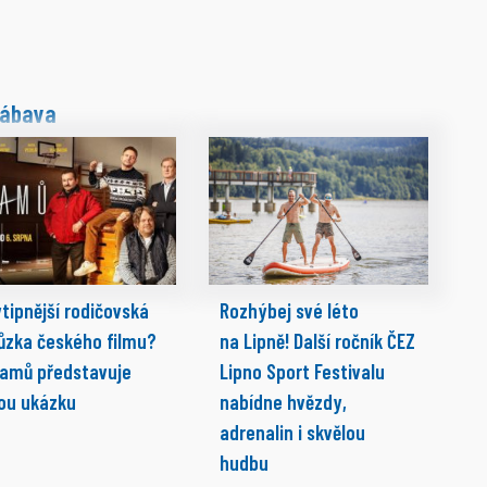
ábava
tipnější rodičovská
Rozhýbej své léto
ůzka českého filmu?
na Lipně! Další ročník ČEZ
ramů představuje
Lipno Sport Festivalu
ou ukázku
nabídne hvězdy,
adrenalin i skvělou
hudbu