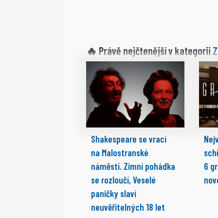
Z
🔥 Právě nejčtenější v kategorii
Shakespeare se vrací
Nejv
na Malostranské
sch
náměstí. Zimní pohádka
6 g
se rozloučí, Veselé
nov
paničky slaví
neuvěřitelných 18 let