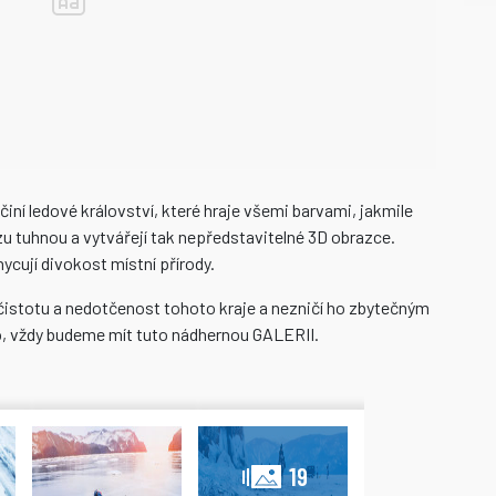
činí ledové království, které hraje všemi barvami, jakmile
azu tuhnou a vytvářejí tak nepředstavitelné 3D obrazce.
ycují divokost místní přírody.
 čistotu a nedotčenost tohoto kraje a nezničí ho zbytečným
, vždy budeme mít tuto nádhernou GALERII.
19