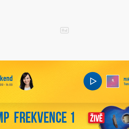
íkend
MI
Ten
:00 - 14:00