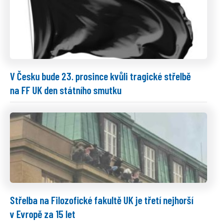
V Česku bude 23. prosince kvůli tragické střelbě
na FF UK den státního smutku
Střelba na Filozofické fakultě UK je třetí nejhorší
v Evropě za 15 let