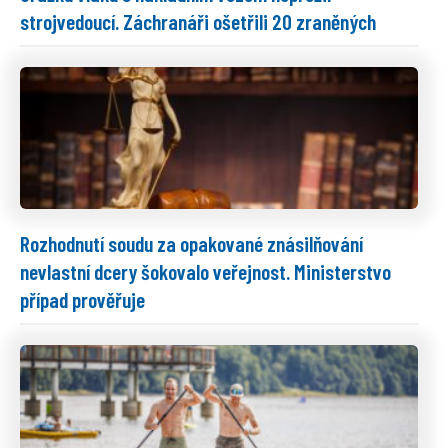
strojvedoucí. Záchranáři ošetřili 20 zraněných
Rozhodnutí soudu za opakované znásilňování
nevlastní dcery šokovalo veřejnost. Ministerstvo
případ prověřuje