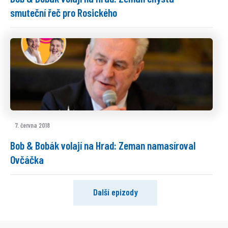
smuteční řeč pro Rosického
7. června 2018
Bob & Bobák volají na Hrad: Zeman namasíroval
Ovčáčka
Další epizody