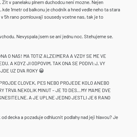
. Zit v panelaku plnem duchodcu neni mozne. Nejen
, kde 1metr od balkonu je chodnik a hned vedle neho ta stara
 v 5h rano pomlouvaji sousedy vcetne nas, tak je to
vchodu. Nevyspala jsem se ani jednu noc. Stehujeme se.
NA O NAS! MA TOTIZ ALZEIMERA A VZDY SE ME VE
U. A KDYZ JI ODPOVIM, TAK ONA SE PODIVI:J, VY
 JDE UZ DVA ROKY 😀
T PROJDE CLOVEK, PES NEBO PROJEDE KOLO ANEBO
RY TRVA NEKOLIK MINUT – JE TO DES…MY MAME DVE
ESNESITELNE. A JE UPLNE JEDNO JESTLI JE 6 RANO
k od decka a pozaduje odhlucnit podlahy nad jeji hlavou? Je