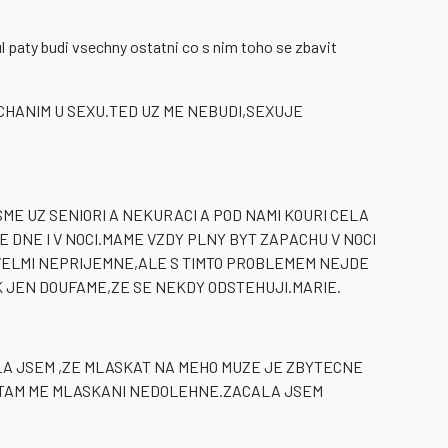
l paty budi vsechny ostatni co s nim toho se zbavit
CHANIM U SEXU.TED UZ ME NEBUDI,SEXUJE
ME UZ SENIORI A NEKURACI A POD NAMI KOURI CELA
 DNE I V NOCI.MAME VZDY PLNY BYT ZAPACHU V NOCI
 VELMI NEPRIJEMNE,ALE S TIMTO PROBLEMEM NEJDE
K JEN DOUFAME,ZE SE NEKDY ODSTEHUJI.MARIE.
LA JSEM ,ZE MLASKAT NA MEHO MUZE JE ZBYTECNE
 A TAM ME MLASKANI NEDOLEHNE.ZACALA JSEM