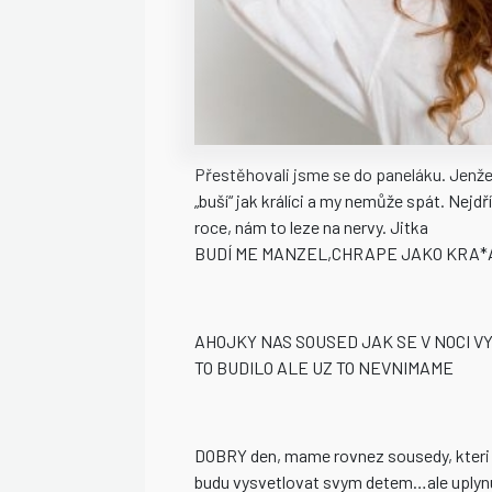
Přestěhovali jsme se do paneláku. Jenže
„buší“ jak králíci a my nemůže spát. Nejd
roce, nám to leze na nervy. Jitka
BUDÍ ME MANZEL,CHRAPE JAKO KRA*
AHOJKY NAS SOUSED JAK SE V NOCI 
TO BUDILO ALE UZ TO NEVNIMAME
DOBRY den, mame rovnez sousedy, kteri pr
budu vysvetlovat svym detem…ale uplynul