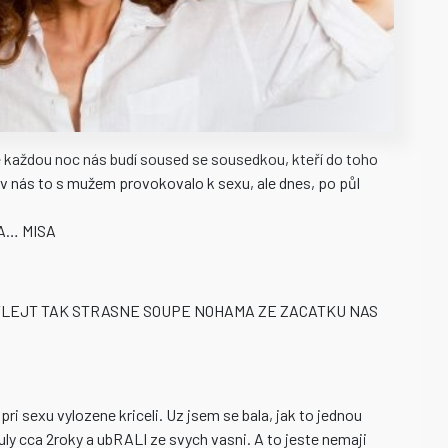
 každou noc nás budí soused se sousedkou, kteří do toho
řív nás to s mužem provokovalo k sexu, ale dnes, po půl
A… MISA
VYLEJT TAK STRASNE SOUPE NOHAMA ZE ZACATKU NAS
i sexu vylozene kriceli. Uz jsem se bala, jak to jednou
y cca 2roky a ubRALI ze svych vasni. A to jeste nemaji