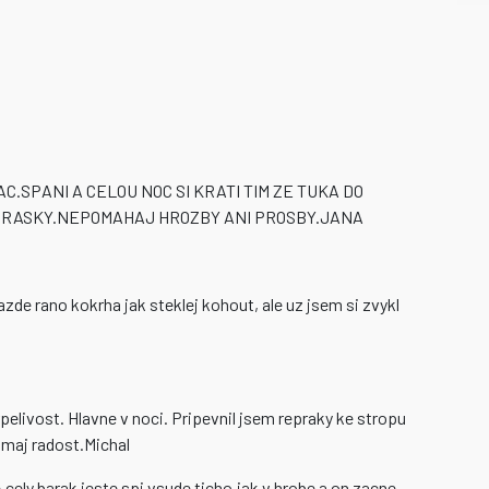
.SPANI A CELOU NOC SI KRATI TIM ZE TUKA DO
A PRASKY.NEPOMAHAJ HROZBY ANI PROSBY.JANA
de rano kokrha jak steklej kohout, ale uz jsem si zvykl
pelivost. Hlavne v noci. Pripevnil jsem repraky ke stropu
t maj radost.Michal
cely barak jeste spi,vsude ticho,jak v hrobe a on zacne