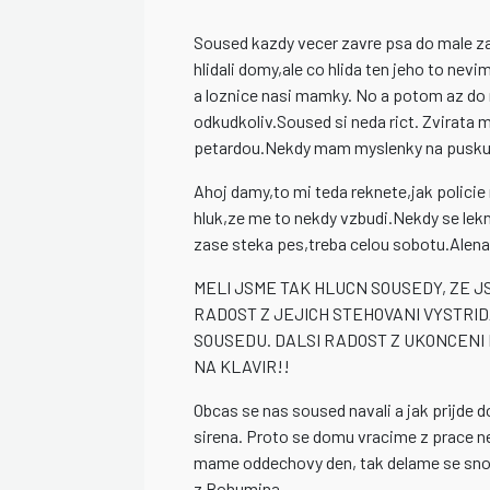
Soused kazdy vecer zavre psa do male za
hlidali domy,ale co hlida ten jeho to nev
a loznice nasi mamky. No a potom az do 
odkudkoliv.Soused si neda rict. Zvirata
petardou.Nekdy mam myslenky na pusku,
Ahoj damy,to mi teda reknete,jak policie
hluk,ze me to nekdy vzbudi.Nekdy se le
zase steka pes,treba celou sobotu.Alena
MELI JSME TAK HLUCN SOUSEDY, ZE J
RADOST Z JEJICH STEHOVANI VYSTRI
SOUSEDU. DALSI RADOST Z UKONCEN
NA KLAVIR!!
Obcas se nas soused navali a jak prijde 
sirena. Proto se domu vracime z prace ne
mame oddechovy den, tak delame se sno
z Bohumina