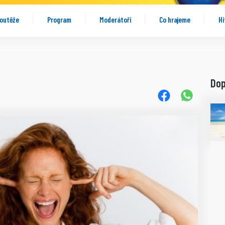
outěže
Program
Moderátoři
Co hrajeme
Hi
Do