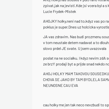
zpivat,jak na jevisti.Kde jsi vcera byl a
Lucie Frydek-Mistek
AHOJKY holky,neni nad to,kdyz vas po ra
poklus je super.Dnes uz holcicka vyrostla 
JA vas zdravim. Nas budi prozmenu souse
v tom neustale detem nadavat a to dlouh
slovo prdel JE svate. U jsem uvazovala
poslat na ne socialku. I kdyz nevim zdA 
ze brzY prodaji byt a prijde snad nekdo n
AHOJ HOLKY MAM TAKOVOU SOUSEDKU
CHOVA SE JAKO BY TAM BYDLELA SAMA
NEUNOSNE CAU EVA
cau holky me jen tak neco nevzbudi to sp