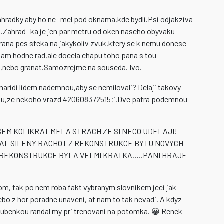
hradky aby ho ne- mel pod oknama,kde bydli.Psi odjakziva
im.Zahrad- ka je jen par metru od oken naseho obyvaku
rana pes steka na jakykoliv zvuk,ktery se k nemu donese
 mam hodne rad,ale docela chapu toho pana s tou
nebo granat.Samozrejme na souseda. Ivo.
 naridi lidem nademnou,aby se nemilovali? Delaji takovy
knu,ze nekoho vrazd 420608372515;i.Dve patra podemnou
SEM KOLIKRAT MELA STRACH ZE SI NECO UDELAJI!
DAL SILENY RACHOT Z REKONSTRUKCE BYTU NOVYCH
I REKONSTRUKCE BYLA VELMI KRATKA…..PANI HRAJE
dom, tak po nem roba fakt vybranym slovnikem jeci jak
bo z hor poradne unaveni, at nam to tak nevadi. A kdyz
ubenkou randal my pri trenovani na potomka. 😀 Renek