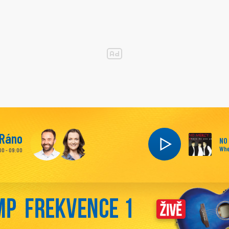
Ráno
NO
Whe
00 - 09:00