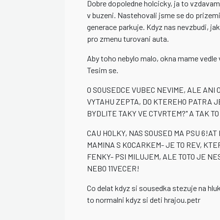
Dobre dopoledne holcicky, ja to vzdavam
v buzeni. Nastehovali jsme se do prizemi
generace parkuje. Kdyz nas nevzbudi, jak
pro zmenu turovani auta.
Aby toho nebylo malo, okna mame vedle 
Tesim se.
O SOUSEDCE VUBEC NEVIME, ALE ANI O
VYTAHU ZEPTA, DO KTEREHO PATRA JED
BYDLITE TAKY VE CTVRTEM?" A TAK TO
CAU HOLKY, NAS SOUSED MA PSU 6!A
MAMINA S KOCARKEM- JE TO REV, KTE
FENKY- PSI MILUJEM, ALE TOTO JE N
NEBO 11VECER!
Co delat kdyz si sousedka stezuje na hlu
to normalni kdyz si deti hrajou.petr