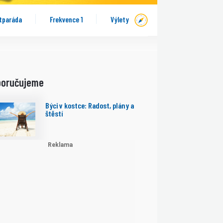
tparáda
Frekvence 1
Výlety
poručujeme
Býci v kostce: Radost, plány a
štěstí