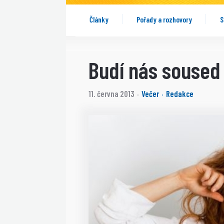
Články
Pořady a rozhovory
S
Budí nás soused
11. června 2013
Večer
Redakce
·
·