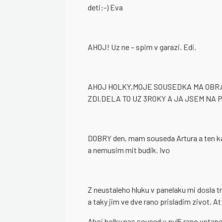
deti:-) Eva
AHOJ! Uz ne – spim v garazi. Edi.
AHOJ HOLKY,MOJE SOUSEDKA MA OBRAC
ZDI.DELA TO UZ 3ROKY A JA JSEM N
DOBRY den, mam souseda Artura a ten kaz
a nemusim mit budik. Ivo
Z neustaleho hluku v panelaku mi dosla tr
a taky jim ve dve rano prisladim zivot. A
Ahoj holky,nas soused v pul5 rano vstane,