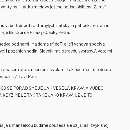
 s kym,ty muj kvitku medovy je jeho hodne oblibena.Zdravi
nu vzbudi dupot roztomylych detskych paticek.Ten ranni
a je klid.Spi delE nez ja.Cauky Petra.
dka pod nami. Ma doma tri deTI a jeji vchova spociva
ycH pozdnich hodin. Slovnik ma opravdu vybrany.A vete mi
se v nasem state necemu dovolate. Tak budu jen tise doufat
ormalni. Zdravi Petra
 CO SE PORAD SMEJE JAK VESELA KRAVA A VUBEC
 KDYZ MELE TAK TAKE JAKO KRAVA UZ JE TO
is ja s manzelkou budime souseda ale uz jsi asi zvyk ahoj