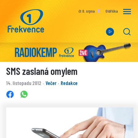
čt 6. srpna
Oldřiška
SMS zaslaná omylem
14. listopadu 2012
Večer
Redakce
·
·