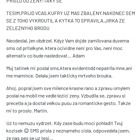
PRISLO OD ZENY:TAKY SE
TESIM,PRIJD VCAS,KUFRY UZ MAS ZBALENY.NAKONEC SEM
SE Z TOHO VYKROUTIL A KYTKA TO SPRAVILA.JIRKA ZE
ZELEZNYHO BRODU
Neodeslal, jen obdrzel. Kdyz Vam dojde zamilovana duverna
sms od pritelkyne, ktera ocividne neni pro Vas, neni moc
alternativ co bude nasledovat… Adam
Muj tatinek mi poslal sms,ktera evidentndd nepatrila mne,ani
me mamince. Delala jsem takticky mrtveho brouka.
Ahoj, popral jsem sve milence krasne rano a zpravu omylem
poslal na mobil me vedle lezici zeny. Vzbudila se, zpravu si
precetla a ja dostal velkou pusu za romanticke gesto. Takze
mi to proslo. Martin.
Uz to nemuzu vydrzet. Kdy zase budu moci pohladit Tvuj
kozisek 😉 SMS prisla z neznameho cisla, odpovedela jsem,
ze nas pes se uz tesi…