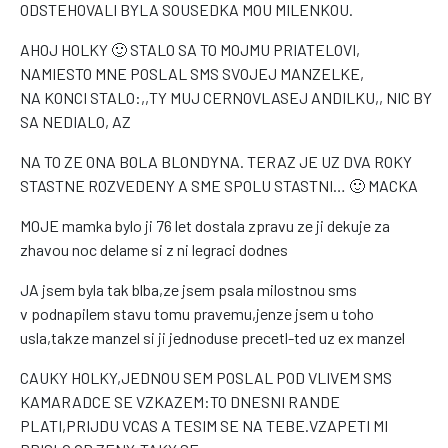
ODSTEHOVALI BYLA SOUSEDKA MOU MILENKOU.
AHOJ HOLKY 🙂 STALO SA TO MOJMU PRIATELOVI,
NAMIESTO MNE POSLAL SMS SVOJEJ MANZELKE,
NA KONCI STALO:,,TY MUJ CERNOVLASEJ ANDILKU,, NIC BY
SA NEDIALO, AZ
NA TO ZE ONA BOLA BLONDYNA. TERAZ JE UZ DVA ROKY
STASTNE ROZVEDENY A SME SPOLU STASTNI… 🙂 MACKA
MOJE mamka bylo ji 76 let dostala zpravu ze ji dekuje za
zhavou noc delame si z ni legraci dodnes
JA jsem byla tak blba,ze jsem psala milostnou sms
v podnapilem stavu tomu pravemu,jenze jsem u toho
usla,takze manzel si ji jednoduse precetl-ted uz ex manzel
CAUKY HOLKY,JEDNOU SEM POSLAL POD VLIVEM SMS
KAMARADCE SE VZKAZEM:TO DNESNI RANDE
PLATI,PRIJDU VCAS A TESIM SE NA TEBE.VZAPETI MI