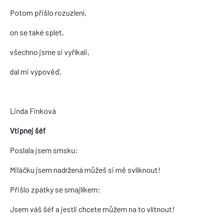
Potom přišlo rozuzlení,
on se také splet,
všechno jsme si vyříkali,
dal mi výpověď.
Linda Finková
Vtipnej šéf
Poslala jsem smsku:
Miláčku jsem nadržená můžeš si mě svlíknout!
Přišlo zpátky se smajlíkem:
Jsem váš šéf a jestli chcete můžem na to vlítnout!