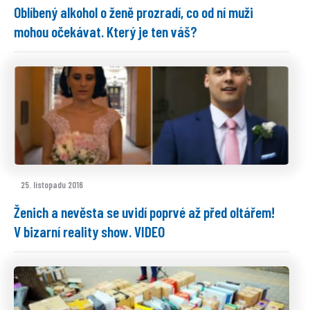
Oblíbený alkohol o ženě prozradí, co od ní muži
mohou očekávat. Který je ten váš?
25. listopadu 2016
Ženich a nevěsta se uvidí poprvé až před oltářem!
V bizarní reality show. VIDEO