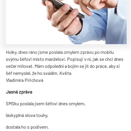
Holky, dnes ráno jsme poslala omylem zprávu po mobilu
svýmu šéfovi místo manželovi. Popisuji v ní, jak se chci dnes
večer milovat. Mám odpolední a bojím se jít do práce, aby si
šéf nemyslel, že ho svádím. Květa
Vladimíra Pirichová
Jasná zpráva
SMSku poslala jsem šéfovi dnes omylem,
láskyplná slova touhy,
dostala ho s podivem.