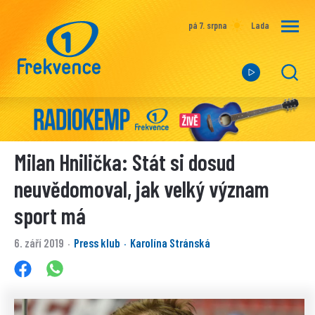
pá 7. srpna
Lada
Milan Hnilička: Stát si dosud
neuvědomoval, jak velký význam
sport má
6. září 2019
Press klub
Karolína Stránská
·
·