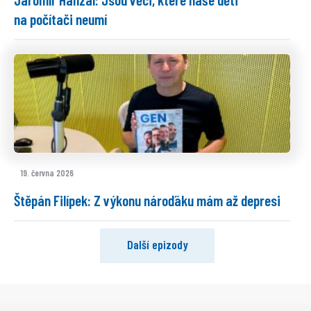
na počítači neumí
19. června 2026
Štěpán Filípek: Z výkonu nároďáku mám až depresi
Další epizody