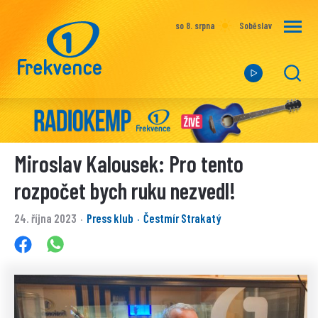
so 8. srpna
Soběslav
Miroslav Kalousek: Pro tento
rozpočet bych ruku nezvedl!
24. října 2023
Press klub
Čestmír Strakatý
·
·