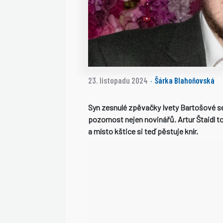
23. listopadu 2024
Šárka Blahoňovská
·
Syn zesnulé zpěvačky Ivety Bartošové se o
pozornost nejen novinářů. Artur Štaidl t
a místo kštice si teď pěstuje knír.