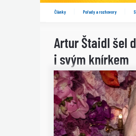
Články
Pořady a rozhovory
S
Artur Štaidl šel 
i svým knírkem