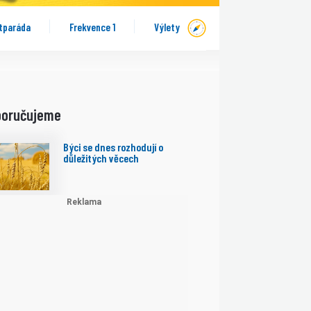
tparáda
Frekvence 1
Výlety
poručujeme
Býci se dnes rozhodují o
důležitých věcech