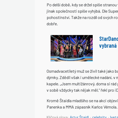
Po delší době, kdy se držel spíše stranou 
jinak společnosti spíše vyhýbá. Dle Super
pohostinství. Takže na rozdíl od svých 
dobře.
StarDanc
vybraná 
Osmadvacetiletý muž se živil také jako 
dýmky. Zdědil však i umělecké nadání, v 
kapele. „Jsem multižánrový, doma si rád 
v sobě vždycky tak nějak měl,“ řekl pro i
Kromě Štaidla mladšího se na akci objevil
Panenka a MMA zápasník Karlos Vémola.
Klíčová slova:
Artur Štaidl
·
celebrity
·
Ivet