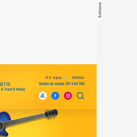
čt 6. srpna
Oldřiška
XETTE
Volejte do studia 257 400 999
k & Toast & Honey