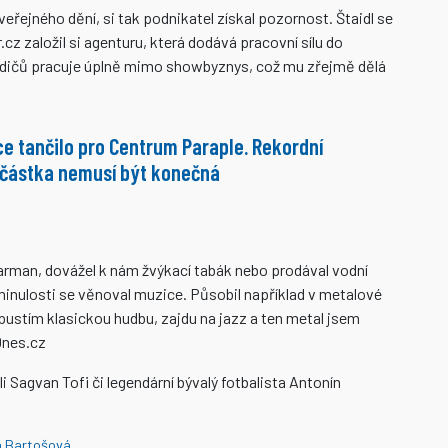
veřejného dění, si tak podnikatel získal pozornost. Štaidl se
.cz založil si agenturu, která dodává pracovní sílu do
rodičů pracuje úplně mimo showbyznys, což mu zřejmě dělá
e tančilo pro Centrum Paraple. Rekordní
částka nemusí být konečná
barman, dovážel k nám žvýkací tabák nebo prodával vodní
minulosti se věnoval muzice. Působil například v metalové
pustím klasickou hudbu, zajdu na jazz a ten metal jsem
Dnes.cz
i Sagvan Tofi či legendární bývalý fotbalista Antonín
a Bartošová