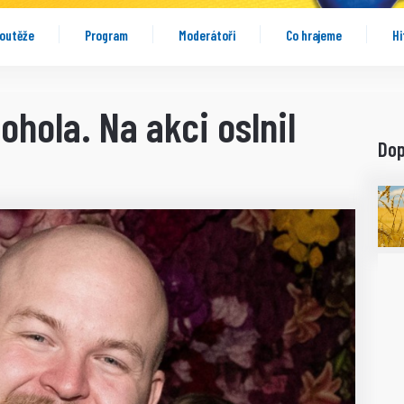
outěže
Program
Moderátoři
Co hrajeme
Hi
dohola. Na akci oslnil
Do