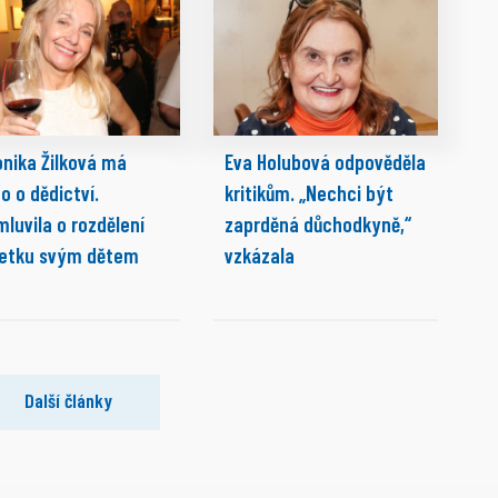
onika Žilková má
Eva Holubová odpověděla
o o dědictví.
kritikům. „Nechci být
luvila o rozdělení
zaprděná důchodkyně,“
etku svým dětem
vzkázala
Další články