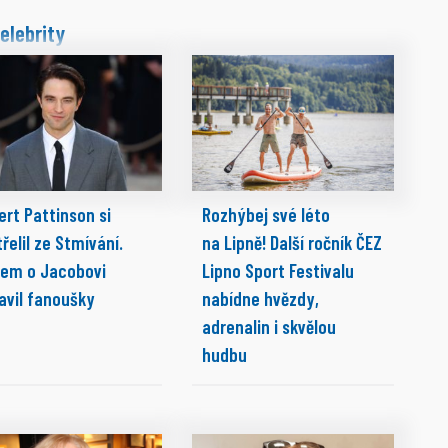
elebrity
ert Pattinson si
Rozhýbej své léto
řelil ze Stmívání.
na Lipně! Další ročník ČEZ
pem o Jacobovi
Lipno Sport Festivalu
avil fanoušky
nabídne hvězdy,
adrenalin i skvělou
hudbu