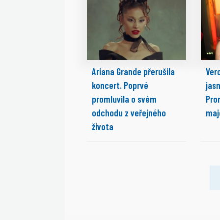
Ariana Grande přerušila
Ver
koncert. Poprvé
jasn
promluvila o svém
Prom
odchodu z veřejného
maj
života