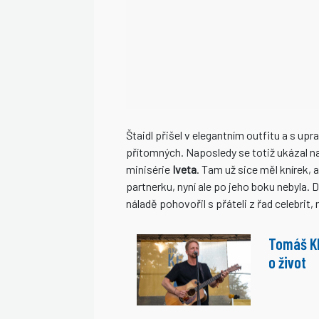
Štaidl přišel v elegantním outfitu a s u
přítomných. Naposledy se totiž ukázal na
minisérie
Iveta
. Tam už sice měl knírek, 
partnerku, nyní ale po jeho boku nebyla. Do
náladě pohovořil s přáteli z řad celebrit
Tomáš Kl
o život