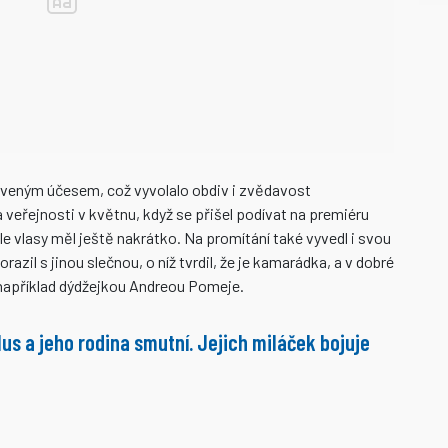
praveným účesem, což vyvolalo obdiv i zvědavost
 veřejnosti v květnu, když se přišel podívat na premiéru
ale vlasy měl ještě nakrátko. Na promítání také vyvedl i svou
razil s jinou slečnou, o níž tvrdil, že je kamarádka, a v dobré
, například dýdžejkou Andreou Pomeje.
us a jeho rodina smutní. Jejich miláček bojuje