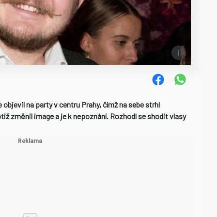
bjevil na party v centru Prahy, čímž na sebe strhl
otiž změnil image a je k nepoznání. Rozhodl se shodit vlasy