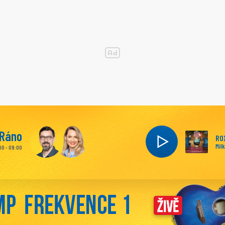
Ráno
RO
Mil
00 - 09:00