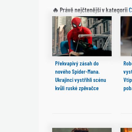
C
🔥 Právě nejčtenější v kategorii
Překvapivý zásah do
Rob
nového Spider-Mana.
vyst
Ukrajinci vystřihli scénu
Vti
kvůli ruské zpěvačce
pob