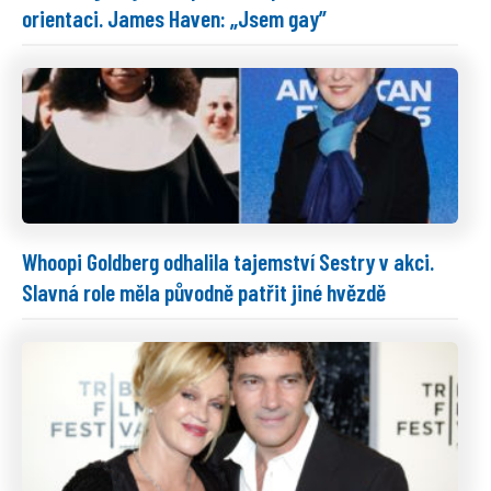
orientaci. James Haven: „Jsem gay”
Whoopi Goldberg odhalila tajemství Sestry v akci.
Slavná role měla původně patřit jiné hvězdě