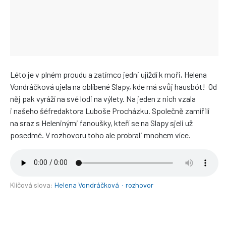
Léto je v plném proudu a zatímco jedni ujíždí k moři, Helena
Vondráčková ujela na oblíbené Slapy, kde má svůj hausbót! Od
něj pak vyráží na své lodi na výlety. Na jeden z nich vzala
i našeho šéfredaktora Luboše Procházku. Společně zamířili
na sraz s Heleninými fanoušky, kteří se na Slapy sjeli už
posedmé. V rozhovoru toho ale probrali mnohem více.
Klíčová slova:
Helena Vondráčková
·
rozhovor