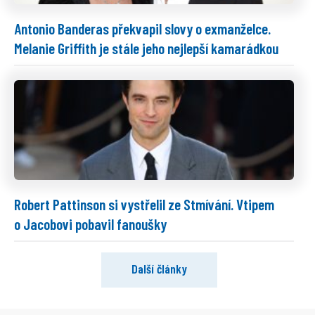
Antonio Banderas překvapil slovy o exmanželce.
Melanie Griffith je stále jeho nejlepší kamarádkou
Robert Pattinson si vystřelil ze Stmívání. Vtipem
o Jacobovi pobavil fanoušky
Další články