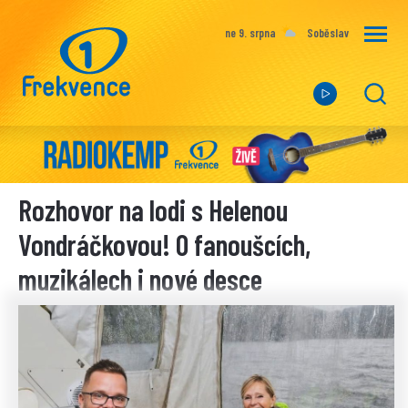
ne 9. srpna
Soběslav
Rozhovor na lodi s Helenou
Vondráčkovou! O fanoušcích,
muzikálech i nové desce