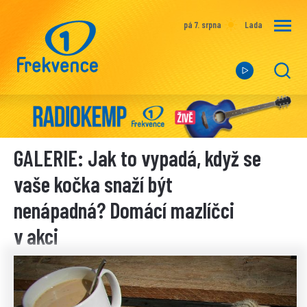
pá 7. srpna
Lada
GALERIE: Jak to vypadá, když se
vaše kočka snaží být
nenápadná? Domácí mazlíčci
v akci