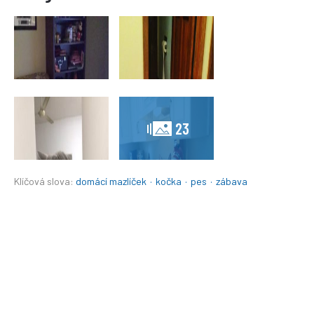
23
Klíčová slova:
domácí mazlíček
·
kočka
·
pes
·
zábava