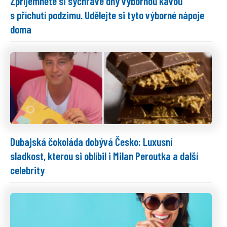
Zpříjemněte si sychravé dny výbornou kávou
s příchutí podzimu. Udělejte si tyto výborné nápoje
doma
Dubajská čokoláda dobývá Česko: Luxusní
sladkost, kterou si oblíbil i Milan Peroutka a další
celebrity