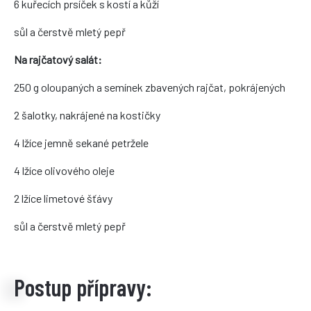
6 kuřecích prsíček s kostí a kůží
sůl a čerstvě mletý pepř
Na rajčatový salát:
250 g oloupaných a semínek zbavených rajčat, pokrájených
2 šalotky, nakrájené na kostičky
4 lžíce jemně sekané petržele
4 lžíce olivového oleje
2 lžíce limetové šťávy
sůl a čerstvě mletý pepř
Postup přípravy: