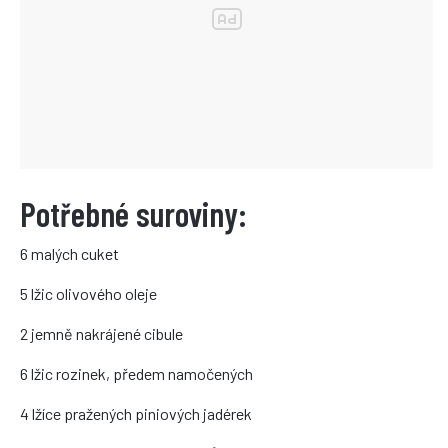
Potřebné suroviny:
6 malých cuket
5 lžic olivového oleje
2 jemně nakrájené cibule
6 lžic rozinek, předem namočených
4 lžíce pražených piniových jadérek