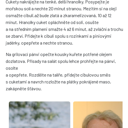
Cukety nakrájejte na tenké, delší hranolky. Posypejte je
mořskou solí a nechte 20 minut stranou. Mezitím si na oleji
osmažte cibuli,až bude zlatá a zkaramelizovaná, 10 až 12
minut. Hranolky cuket opláchněte od soli, osušte
a na středním plameni smažte 4 až 6 minut, až zvláční a trochu
se zbarví. Přidejte k cibuli spolu s rozinkami a piniovými
jadérky, opepřete a nechte stranou.
Na grilovací pánvi opečte kousky kuřete potřené olejem
dozlatova. Přísady na salát spolu lehce prohřejte na pánvi,
osolte
a opepřete. Rozdělte na talíře, přidejte cibulovou směs
s cuketami a navrch rozložte na plátky pokrájené maso,
zakápněte šťávou.