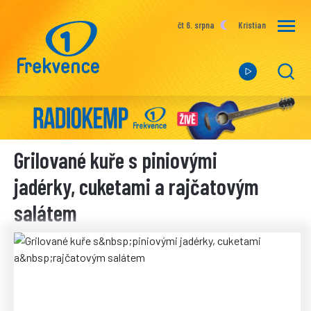
čt 6. srpna
Kristian
Grilované kuře s piniovými
jadérky, cuketami a rajčatovým
salátem