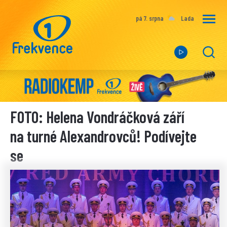
pá 7. srpna
Lada
FOTO: Helena Vondráčková září
na turné Alexandrovců! Podívejte
se