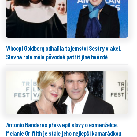
Whoopi Goldberg odhalila tajemství Sestry v akci.
Slavná role měla původně patřit jiné hvězdě
Antonio Banderas překvapil slovy o exmanželce.
Melanie Griffith je stále jeho nejlepší kamarádkou