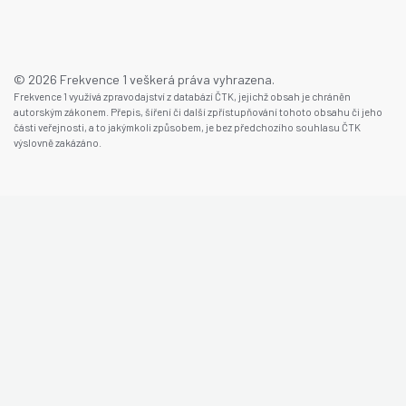
© 2026 Frekvence 1 veškerá práva vyhrazena.
Frekvence 1 využívá zpravodajství z databází ČTK, jejichž obsah je chráněn
autorským zákonem. Přepis, šíření či další zpřístupňování tohoto obsahu či jeho
části veřejnosti, a to jakýmkoli způsobem, je bez předchozího souhlasu ČTK
výslovně zakázáno.