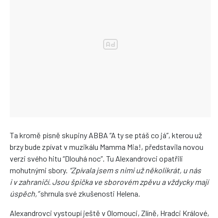
Ta kromě písně skupiny ABBA “A ty se ptáš co já”, kterou už
brzy bude zpívat v muzikálu Mamma Mia!, představila novou
verzi svého hitu “Dlouhá noc”. Tu Alexandrovci opatřili
mohutnými sbory.
“Zpívala jsem s nimi už několikrát, u nás
i v zahraničí. Jsou špička ve sborovém zpěvu a vždycky mají
úspěch,”
shrnula své zkušenosti Helena.
Alexandrovci vystoupí ještě v Olomouci, Zlíně, Hradci Králové,