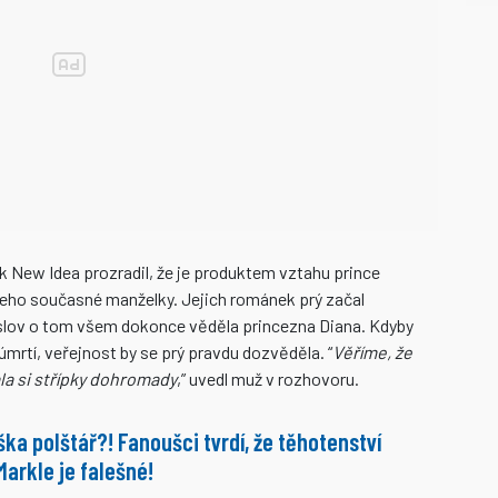
 New Idea prozradil, že je produktem vztahu prince
, jeho současné manželky. Jejich románek prý začal
o slov o tom všem dokonce věděla princezna Diana. Kdyby
úmrtí, veřejnost by se prý pravdu dozvěděla. “
Věříme, že
la si střípky dohromady
,” uvedl muž v rozhovoru.
ška polštář?! Fanoušci tvrdí, že těhotenství
arkle je falešné!