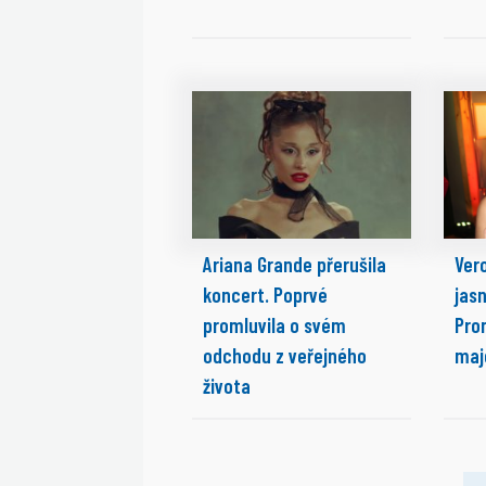
Ariana Grande přerušila
Ver
koncert. Poprvé
jasn
promluvila o svém
Prom
odchodu z veřejného
maj
života