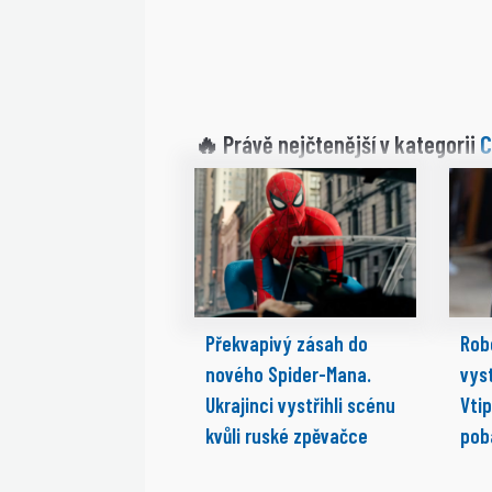
C
🔥 Právě nejčtenější v kategorii
Překvapivý zásah do
Rob
nového Spider-Mana.
vyst
Ukrajinci vystřihli scénu
Vti
kvůli ruské zpěvačce
pob