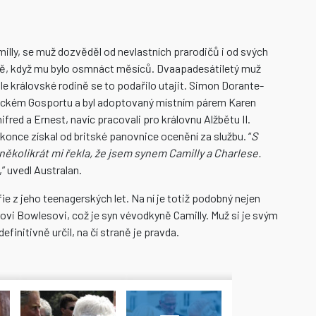
milly, se muž dozvěděl od nevlastních prarodičů i od svých
 sobě, když mu bylo osmnáct měsíců. Dvaapadesátiletý muž
ale královské rodině se to podařilo utajit. Simon Dorante-
nglickém Gosportu a byl adoptovaný místním párem Karen
fred a Ernest, navíc pracovali pro královnu Alžbětu II.
okonce získal od britské panovnice ocenění za službu. “
S
 několikrát mi řekla, že jsem synem Camilly a Charlese.
,” uvedl Australan.
 z jeho teenagerských let. Na ní je totiž podobný nejen
rovi Bowlesovi, což je syn vévodkyně Camilly. Muž si je svým
finitivně určil, na čí straně je pravda.