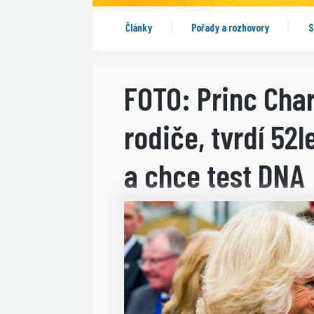
Články
Pořady a rozhovory
S
FOTO: Princ Char
rodiče, tvrdí 52
a chce test DNA