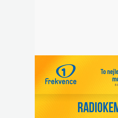
To nejl
mu
0: