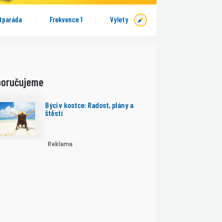
tparáda
Frekvence 1
Výlety
poručujeme
Býci v kostce: Radost, plány a
štěstí