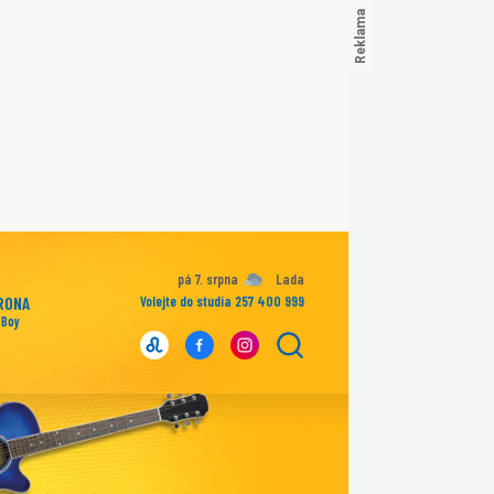
pá 7. srpna
Lada
RONA
Volejte do studia 257 400 999
 Boy