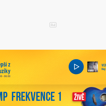
epší z
VE
ziky
Hey
00 - 06:00