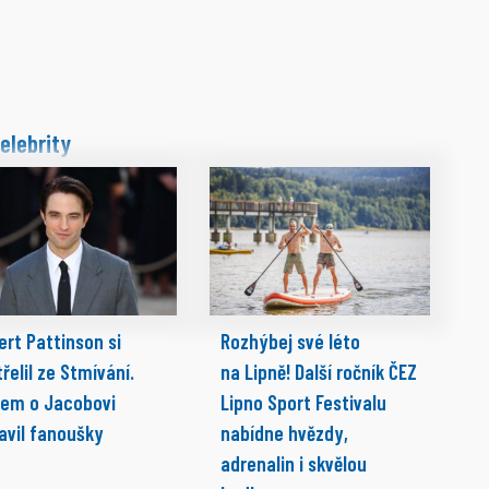
elebrity
ert Pattinson si
Rozhýbej své léto
řelil ze Stmívání.
na Lipně! Další ročník ČEZ
pem o Jacobovi
Lipno Sport Festivalu
avil fanoušky
nabídne hvězdy,
adrenalin i skvělou