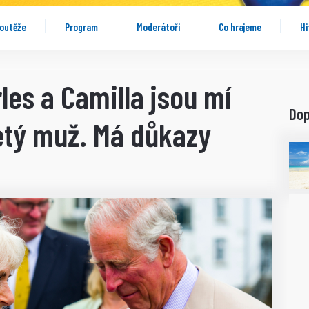
outěže
Program
Moderátoři
Co hrajeme
Hi
les a Camilla jsou mí
Do
letý muž. Má důkazy