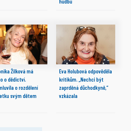
hudbu
onika Žilková má
Eva Holubová odpověděla
o o dědictví.
kritikům. „Nechci být
luvila o rozdělení
zaprděná důchodkyně,“
etku svým dětem
vzkázala