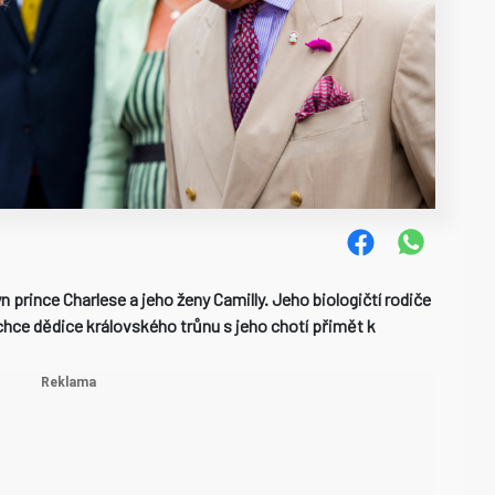
n prince Charlese a jeho ženy Camilly. Jeho biologičtí rodiče
ž chce dědice královského trůnu s jeho chotí přimět k