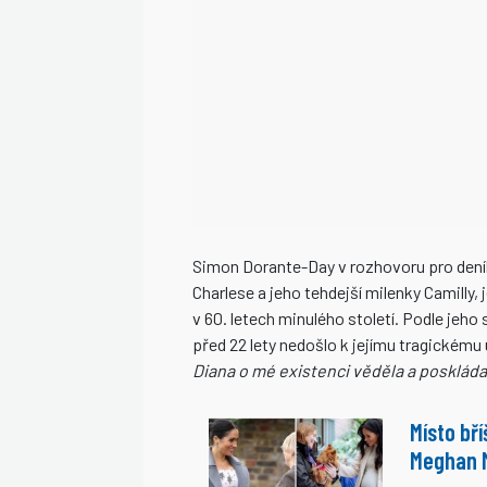
Simon Dorante-Day v rozhovoru pro deník
Charlese a jeho tehdejší milenky Camilly
v 60. letech minulého století. Podle jeh
před 22 lety nedošlo k jejímu tragickému 
Diana o mé existenci věděla a poskláda
Místo bří
Meghan M