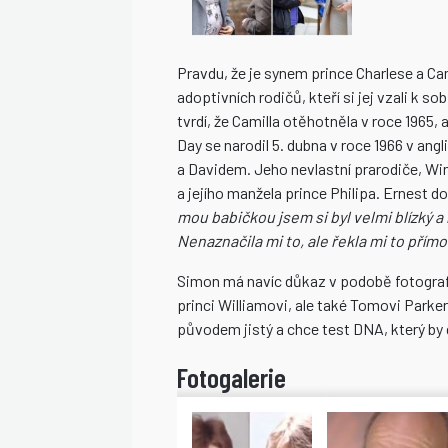
Pravdu, že je synem prince Charlese a Ca
adoptivních rodičů, kteří si jej vzali k
tvrdí, že Camilla otěhotněla v roce 1965, 
Day se narodil 5. dubna v roce 1966 v a
a Davidem. Jeho nevlastní prarodiče, Wini
a jejího manžela prince Philipa. Ernest d
mou babičkou jsem si byl velmi blízký a
Nenaznačila mi to, ale řekla mi to přímo
Simon má navíc důkaz v podobě fotografie
princi Williamovi, ale také Tomovi Parke
původem jistý a chce test DNA, který by de