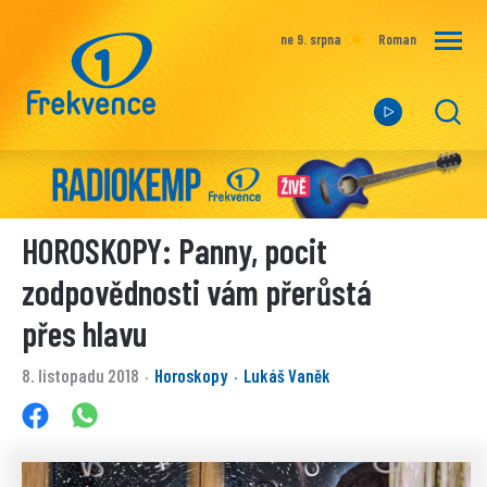
ne 9. srpna
Roman
HOROSKOPY: Panny, pocit
zodpovědnosti vám přerůstá
přes hlavu
8. listopadu 2018
Horoskopy
Lukáš Vaněk
·
·