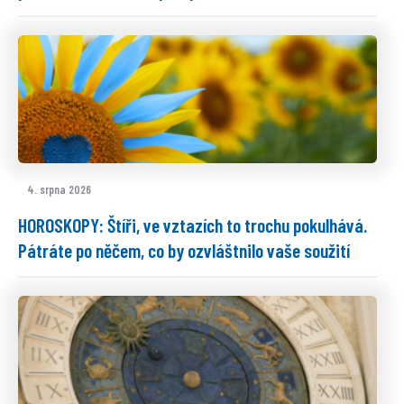
4. srpna 2026
HOROSKOPY: Štíři, ve vztazích to trochu pokulhává.
Pátráte po něčem, co by ozvláštnilo vaše soužití