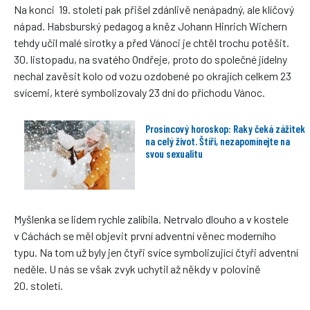
Na konci 19. století pak přišel zdánlivě nenápadný, ale klíčový
nápad. Habsburský pedagog a kněz Johann Hinrich Wichern
tehdy učil malé sirotky a před Vánoci je chtěl trochu potěšit.
30. listopadu, na svatého Ondřeje, proto do společné jídelny
nechal zavěsit kolo od vozu ozdobené po okrajích celkem 23
svícemi, které symbolizovaly 23 dní do příchodu Vánoc.
Prosincový horoskop: Raky čeká zážitek
na celý život. Štíři, nezapomínejte na
svou sexualitu
Myšlenka se lidem rychle zalíbila. Netrvalo dlouho a v kostele
v Cáchách se měl objevit první adventní věnec moderního
typu. Na tom už byly jen čtyři svíce symbolizující čtyři adventní
neděle. U nás se však zvyk uchytil až někdy v polovině
20. století.