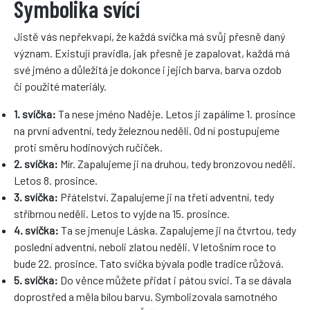
Symbolika svící
Jistě vás nepřekvapí, že každá svíčka má svůj přesně daný
význam. Existují pravidla, jak přesně je zapalovat, každá má
své jméno a důležitá je dokonce i jejich barva, barva ozdob
či použité materiály.
1. svíčka:
Ta nese jméno Naděje. Letos ji zapálíme 1. prosince
na první adventní, tedy železnou neděli. Od ní postupujeme
proti směru hodinových ručiček.
2. svíčka:
Mír. Zapalujeme ji na druhou, tedy bronzovou neděli.
Letos 8. prosince.
3. svíčka:
Přátelství. Zapalujeme ji na třetí adventní, tedy
stříbrnou neděli. Letos to vyjde na 15. prosince.
4. svíčka:
Ta se jmenuje Láska. Zapalujeme ji na čtvrtou, tedy
poslední adventní, neboli zlatou neděli. V letošním roce to
bude 22. prosince. Tato svíčka bývala podle tradice růžová.
5. svíčka:
Do věnce můžete přidat i pátou svíci. Ta se dávala
doprostřed a měla bílou barvu. Symbolizovala samotného