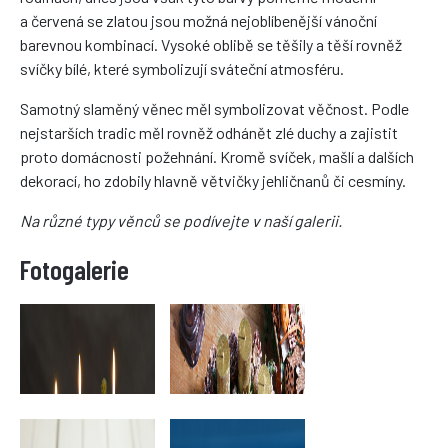
a červená se zlatou jsou možná nejoblíbenější vánoční
barevnou kombinací. Vysoké oblibě se těšily a těší rovněž
svíčky bílé, které symbolizují sváteční atmosféru.
Samotný slaměný věnec měl symbolizovat věčnost. Podle
nejstarších tradic měl rovněž odhánět zlé duchy a zajistit
proto domácnosti požehnání. Kromě svíček, mašlí a dalších
dekorací, ho zdobily hlavně větvičky jehličnanů či cesmíny.
Na různé typy věnců se podívejte v naší galerii.