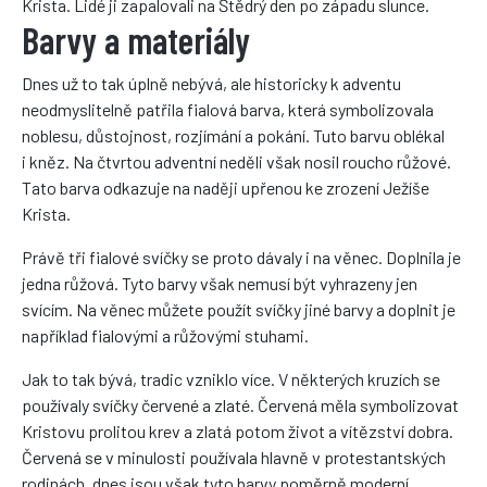
Krista. Lidé ji zapalovali na Štědrý den po západu slunce.
Barvy a materiály
Dnes už to tak úplně nebývá, ale historicky k adventu
neodmyslitelně patřila fialová barva, která symbolizovala
noblesu, důstojnost, rozjímání a pokání. Tuto barvu oblékal
i kněz. Na čtvrtou adventní neděli však nosil roucho růžové.
Tato barva odkazuje na naději upřenou ke zrození Ježíše
Krista.
Právě tři fialové svíčky se proto dávaly i na věnec. Doplnila je
jedna růžová. Tyto barvy však nemusí být vyhrazeny jen
svícím. Na věnec můžete použít svíčky jiné barvy a doplnit je
například fialovými a růžovými stuhami.
Jak to tak bývá, tradic vzniklo více. V některých kruzích se
používaly svíčky červené a zlaté. Červená měla symbolizovat
Kristovu prolitou krev a zlatá potom život a vítězství dobra.
Červená se v minulosti používala hlavně v protestantských
rodinách, dnes jsou však tyto barvy poměrně moderní