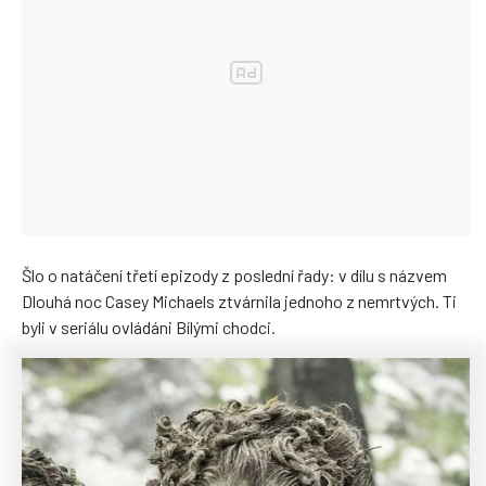
Šlo o natáčení třetí epizody z poslední řady: v dílu s názvem
Dlouhá noc Casey Michaels ztvárnila jednoho z nemrtvých. Ti
byli v seriálu ovládáni Bílými chodci.