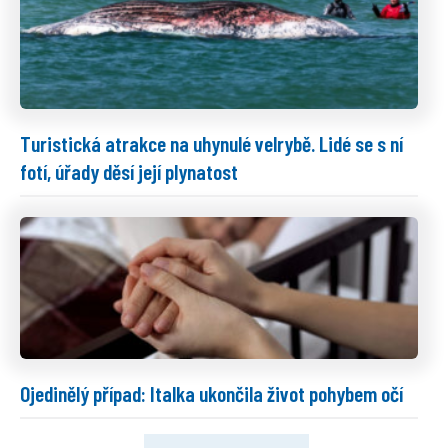
Turistická atrakce na uhynulé velrybě. Lidé se s ní
fotí, úřady děsí její plynatost
Ojedinělý případ: Italka ukončila život pohybem očí