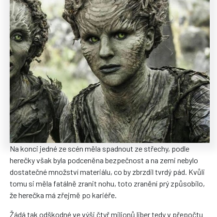
Na konci jedné ze scén měla spadnout ze střechy, podle
herečky však byla podceněna bezpečnost a na zemi nebylo
dostatečné množství materiálu, co by zbrzdil tvrdý pád. Kvůli
tomu si měla fatálně zranit nohu, toto zranění prý způsobilo,
že herečka má zřejmě po kariéře.
Žádá tak odškodné ve výši čtyř milionů liber tedy v přepočtu