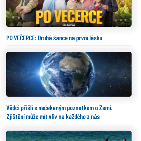
PO VEČERCE: Druhá šance na první lásku
Vědci přišli s nečekaným poznatkem o Zemi.
Zjištění může mít vliv na každého z nás