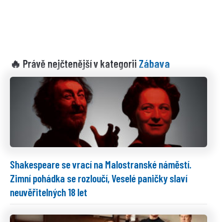
Zábava
🔥 Právě nejčtenější v kategorii
Shakespeare se vrací na Malostranské náměstí.
Zimní pohádka se rozloučí, Veselé paničky slaví
neuvěřitelných 18 let