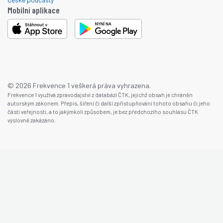
Mobilní aplikace
© 2026 Frekvence 1 veškerá práva vyhrazena.
Frekvence 1 využívá zpravodajství z databází ČTK, jejichž obsah je chráněn
autorským zákonem. Přepis, šíření či další zpřístupňování tohoto obsahu či jeho
části veřejnosti, a to jakýmkoli způsobem, je bez předchozího souhlasu ČTK
výslovně zakázáno.