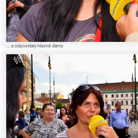
… a odpovídaly hlavně dámy