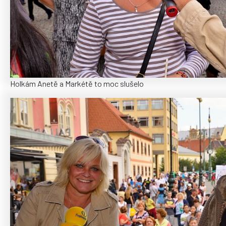
Holkám Anetě a Markétě to moc slušelo