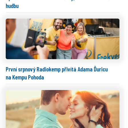
hudbu
První srpnový Radiokemp přivítá Adama Ďuricu
na Kempu Pohoda