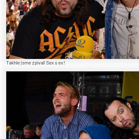
Takhle jsme zpívali Sex s ex!