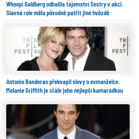
Whoopi Goldberg odhalila tajemství Sestry v akci.
Slavná role měla původně patřit jiné hvězdě
Antonio Banderas překvapil slovy o exmanželce.
Melanie Griffith je stále jeho nejlepší kamarádkou