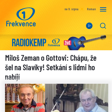
ne 9. srpna
Roman
Miloš Zeman o Gottovi: Chápu, že
šel na Slavíky! Setkání s lidmi ho
nabíjí