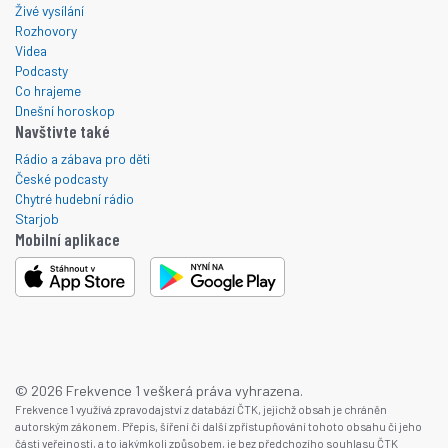
Živé vysílání
Rozhovory
Videa
Podcasty
Co hrajeme
Dnešní horoskop
Navštivte také
Rádio a zábava pro děti
České podcasty
Chytré hudební rádio
Starjob
Mobilní aplikace
© 2026 Frekvence 1 veškerá práva vyhrazena.
Frekvence 1 využívá zpravodajství z databází ČTK, jejichž obsah je chráněn
autorským zákonem. Přepis, šíření či další zpřístupňování tohoto obsahu či jeho
části veřejnosti, a to jakýmkoli způsobem, je bez předchozího souhlasu ČTK