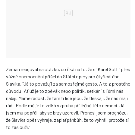
Zeman reagoval na otázku, co říká na to, že si Karel Gott i přes
vážné onemocnění přišel do Státní opery pro čtyřicátého
Slavíka. “Já to považuji za samozřejmé gesto. A to z prostého
důvodu: Ať už je to zpěvák nebo politik, setkání s lidmi nás
nabíjí. Máme radost, že tam ti lidé jsou, že tleskají, že nás mají
rádi. Podle mě je to velká vzpruha při léčbě této nemoci. Já
jsem mu popřál, aby se brzy uzdravil. Pronesl jsem prognózu,
že Slavíka opět vyhraje, zaplaťpánbůh, že to vyhrál, protože si
to zaslouží.”