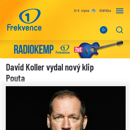
čt 6. srpna
Oldřiška
David Koller vydal nový klip
Pouta