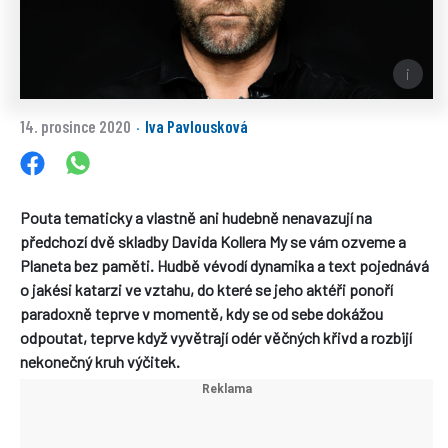
14. prosince 2020
Iva Pavlousková
·
Pouta tematicky a vlastně ani hudebně nenavazují na
předchozí dvě skladby Davida Kollera My se vám ozveme a
Planeta bez paměti. Hudbě vévodí dynamika a text pojednává
o jakési katarzi ve vztahu, do které se jeho aktéři ponoří
paradoxně teprve v momentě, kdy se od sebe dokážou
odpoutat, teprve když vyvětrají odér věčných křivd a rozbijí
nekonečný kruh výčitek.