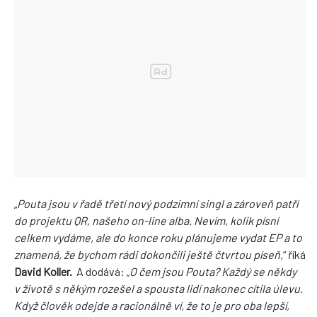
„
Pouta jsou v řadě třetí nový podzimní singl a zároveň patří
do projektu QR, našeho on-line alba. Nevím,
kolik písní
celkem vydáme, ale do konce roku plánujeme vydat EP a to
znamená, že bychom rádi dokončili
ještě čtvrtou píseň,
“ říká
David Koller.
A dodává: „
O čem jsou Pouta? Každý se někdy
v životě s někým rozešel a spousta
lidí nakonec cítila úlevu.
Když člověk odejde a racionálně ví, že to je pro oba lepší,