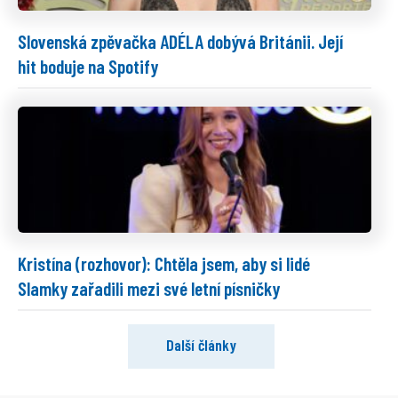
Slovenská zpěvačka ADÉLA dobývá Británii. Její
hit boduje na Spotify
Kristína (rozhovor): Chtěla jsem, aby si lidé
Slamky zařadili mezi své letní písničky
Další články