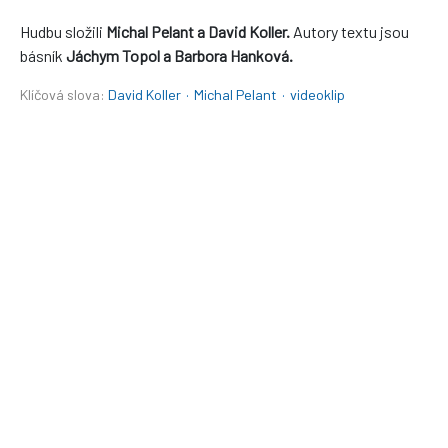
Hudbu složili
Michal Pelant a David Koller.
Autory textu jsou
básník
Jáchym Topol a Barbora Hanková.
Klíčová slova:
David Koller
·
Michal Pelant
·
videoklip