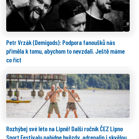
Petr Vrzák (Demigods): Podpora fanoušků nás
přiměla k tomu, abychom to nevzdali. Ještě máme
co říct
Rozhýbej své léto na Lipně! Další ročník ČEZ Lipno
Sport Festivalu nabídne hvězdy, adrenalin i skvělou