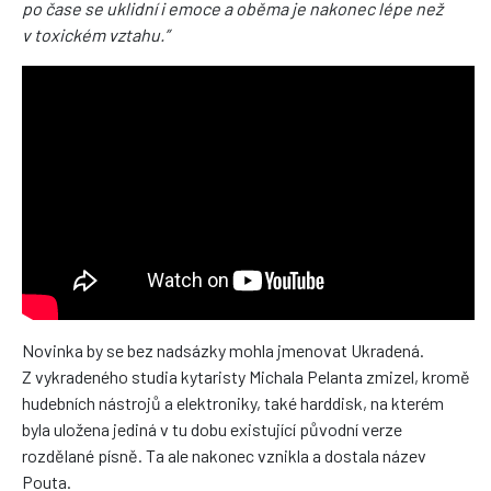
po čase se uklidní i emoce
a oběma je nakonec lépe než
v toxickém vztahu.”
Novinka by se bez nadsázky mohla jmenovat Ukradená.
Z vykradeného studia kytaristy Michala Pelanta zmizel, kromě
hudebních nástrojů a elektroniky, také harddisk, na kterém
byla uložena jediná v tu dobu existující původní verze
rozdělané písně. Ta ale nakonec vznikla a dostala název
Pouta.