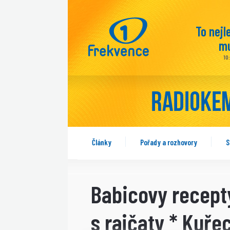
To nejl
mu
10
Články
Pořady a rozhovory
S
Babicovy recept
s rajčaty * Kuře