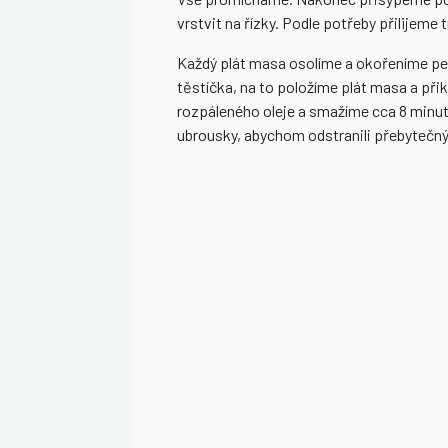
vrstvit na řízky. Podle potřeby přilijeme
Každý plát masa osolíme a okořeníme p
těstíčka, na to položíme plát masa a při
rozpáleného oleje a smažíme cca 8 minut
ubrousky, abychom odstranili přebytečn