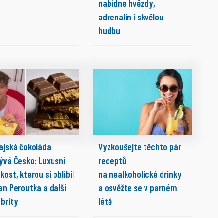
nabídne hvězdy,
adrenalin i skvělou
hudbu
ajská čokoláda
Vyzkoušejte těchto pár
ývá Česko: Luxusní
receptů
kost, kterou si oblíbil
na nealkoholické drinky
lan Peroutka a další
a osvěžte se v parném
brity
létě