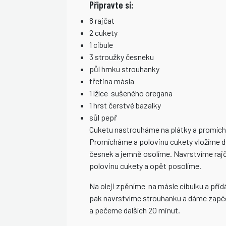
Připravte si:
8 rajčat
2 cukety
1 cibule
3 stroužky česneku
půl hrnku strouhanky
třetina másla
1 lžíce sušeného oregana
1 hrst čerstvé bazalky
sůl pepř
Cuketu nastrouháme na plátky a promíc
Promícháme a polovinu cukety vložíme d
česnek a jemně osolíme. Navrstvíme raj
polovinu cukety a opět posolíme.
Na oleji zpěníme na másle cibulku a při
pak navrstvíme strouhanku a dáme zapéc
a pečeme dalších 20 minut.