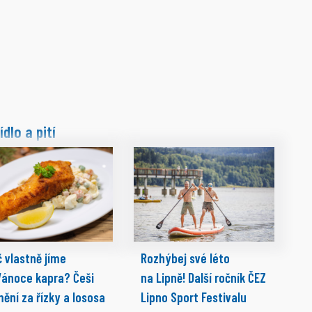
ídlo a pití
 vlastně jíme
Rozhýbej své léto
Vánoce kapra? Češi
na Lipně! Další ročník ČEZ
mění za řízky a lososa
Lipno Sport Festivalu