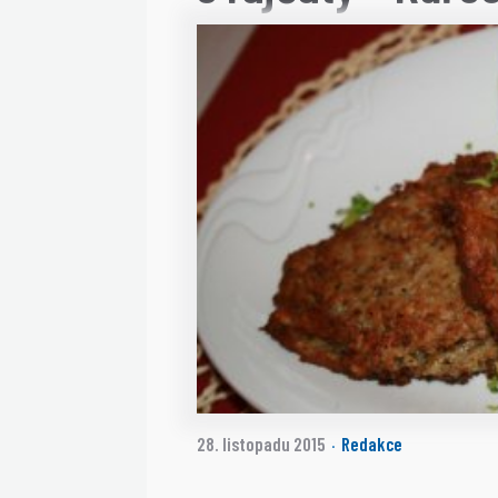
28. listopadu 2015
Redakce
·