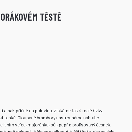
BORÁKOVÉM TĚSTĚ
i a pak příčně na polovinu. Získáme tak 4 malé řízky.
st tenké. Oloupané brambory nastrouháme nahrubo
k nim vejce, majoránku, sůl, pepř a prolisovaný česnek.
upně solamyl. Mělo by vzniknout tužší těsto, aby se dalo