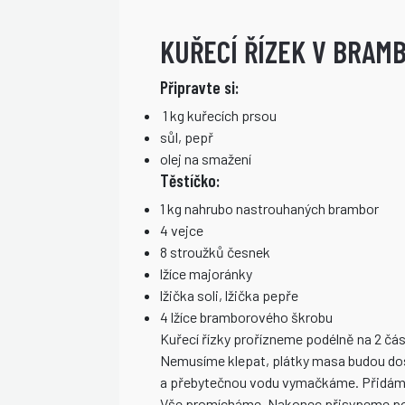
KUŘECÍ ŘÍZEK V BRAM
Připravte si:
1 kg kuřecích prsou
sůl, pepř
olej na smažení
Těstíčko:
1 kg nahrubo nastrouhaných brambor
4 vejce
8 stroužků česnek
lžíce majoránky
lžička soli, lžička pepře
4 lžíce bramborového škrobu
Kuřecí řízky prořízneme podélně na 2 část
Nemusíme klepat, plátky masa budou do
a přebytečnou vodu vymačkáme. Přidáme 
Vše promícháme. Nakonec přisypeme post