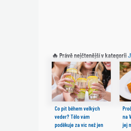
J
🔥 Právě nejčtenější v kategorii
Co pít během velkých
Proč
veder? Tělo vám
na 
poděkuje za víc než jen
jej 