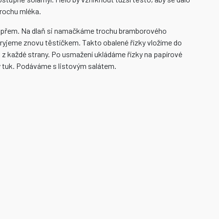
 trochu mléka.
epřem. Na dlaň si namačkáme trochu bramborového
kryjeme znovu těstíčkem. Takto obalené řízky vložíme do
 z každé strany. Po usmažení ukládáme řízky na papírové
ý tuk. Podáváme s listovým salátem.