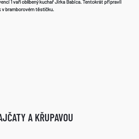
nci 1 vaří oblíbený kuchař Jirka Babica. Tentokrát připravil
ek v bramborovém těstíčku.
AJČATY A KŘUPAVOU