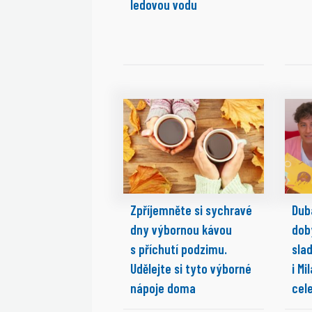
ledovou vodu
Zpříjemněte si sychravé
Dub
dny výbornou kávou
dob
s příchutí podzimu.
slad
Udělejte si tyto výborné
i Mi
nápoje doma
cele