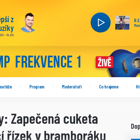
epší z
R.E
ziky
Man
:00 - 14:00
outěže
Program
Moderátoři
Co hrajeme
Hi
y: Zapečená cuketa
Do
cí řízek v bramboráku