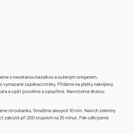
háme s nasekanou bazalkou a sušeným oreganem.
o vymazané zapékací misky. Přidáme na plátky nakrájený
čata a opět posolíme a opepříme. Navrstvíme druhou
dáme strouhanku. Smažíme alespoň 10 min. Navrch zeleniny
t zakryté při 200 stupních na 25 minut. Pak odkryjeme