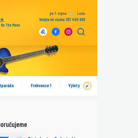
pá 7. srpna
Lada
.M.
Volejte do studia 257 400 999
 On The Moon
tparáda
Frekvence 1
Výlety
poručujeme