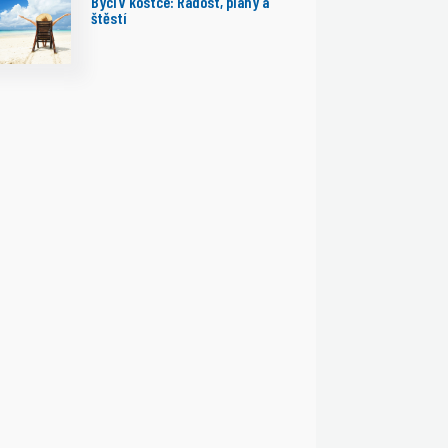
Býci v kostce: Radost, plány a
štěstí