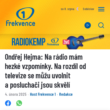
so 8. srpna
Soběslav
Ondřej Hejma: Na rádio mám
hezké vzpomínky. Na rozdíl od
televize se můžu uvolnit
a posluchači jsou skvělí
4. února 2025
Host Frekvence 1
Redakce
·
·