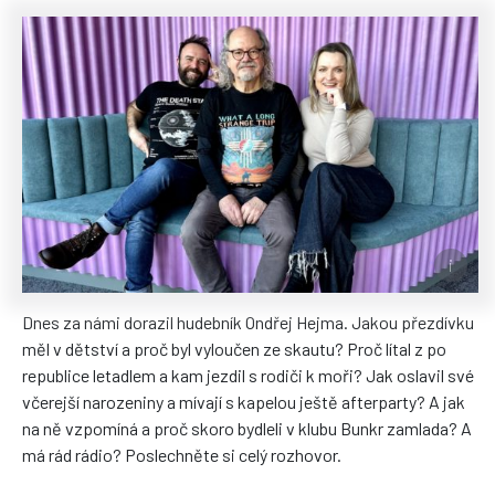
Dnes za námi dorazil hudebník Ondřej Hejma. Jakou přezdívku
měl v dětství a proč byl vyloučen ze skautu? Proč lítal z po
republice letadlem a kam jezdil s rodiči k moři? Jak oslavil své
včerejší narozeniny a mívají s kapelou ještě afterparty? A jak
na ně vzpomíná a proč skoro bydleli v klubu Bunkr zamlada? A
má rád rádio? Poslechněte si celý rozhovor.