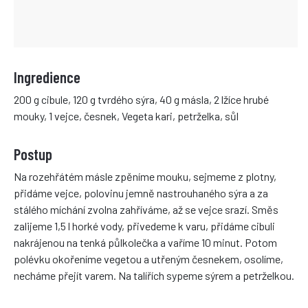
Ingredience
200 g cibule, 120 g tvrdého sýra, 40 g másla, 2 lžíce hrubé
mouky, 1 vejce, česnek, Vegeta kari, petrželka, sůl
Postup
Na rozehřátém másle zpěníme mouku, sejmeme z plotny,
přidáme vejce, polovinu jemně nastrouhaného sýra a za
stálého míchání zvolna zahříváme, až se vejce srazí. Směs
zalijeme 1,5 l horké vody, přivedeme k varu, přidáme cibuli
nakrájenou na tenká půlkolečka a vaříme 10 minut. Potom
polévku okořeníme vegetou a utřeným česnekem, osolíme,
necháme přejít varem. Na talířích sypeme sýrem a petrželkou.